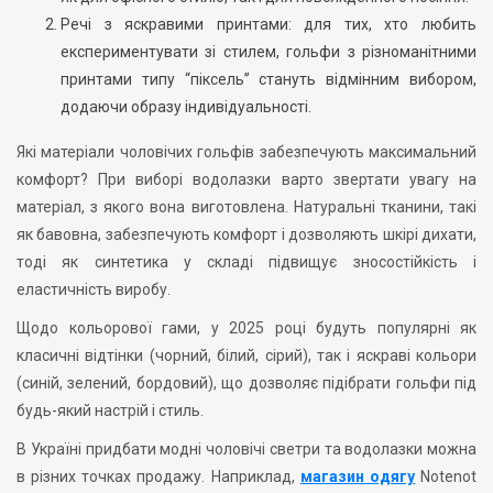
Речі з яскравими принтами: для тих, хто любить
експериментувати зі стилем, гольфи з різноманітними
принтами типу “піксель” стануть відмінним вибором,
додаючи образу індивідуальності.
Які матеріали чоловічих гольфів забезпечують максимальний
комфорт? При виборі водолазки варто звертати увагу на
матеріал, з якого вона виготовлена. Натуральні тканини, такі
як бавовна, забезпечують комфорт і дозволяють шкірі дихати,
тоді як синтетика у складі підвищує зносостійкість і
еластичність виробу.
Щодо кольорової гами, у 2025 році будуть популярні як
класичні відтінки (чорний, білий, сірий), так і яскраві кольори
(синій, зелений, бордовий), що дозволяє підібрати гольфи під
будь-який настрій і стиль.
В Україні придбати модні чоловічі светри та водолазки можна
в різних точках продажу. Наприклад,
магазин одягу
Notenot