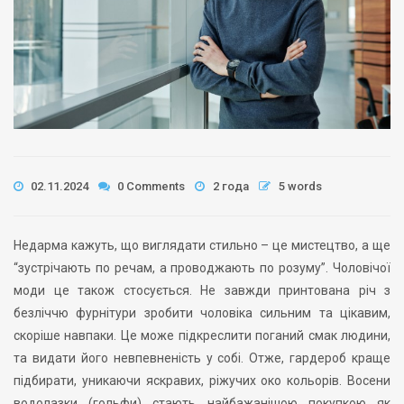
02.11.2024
0 Comments
2 года
5 words
Недарма кажуть, що виглядати стильно – це мистецтво, а ще
“зустрічають по речам, а проводжають по розуму”. Чоловічої
моди це також стосується. Не завжди принтована річ з
безліччю фурнітури зробити чоловіка сильним та цікавим,
скоріше навпаки. Це може підкреслити поганий смак людини,
та видати його невпевненість у собі. Отже, гардероб краще
підбирати, уникаючи яскравих, ріжучих око кольорів. Восени
водолазки (гольфи) стають найбажанішою покупкою як