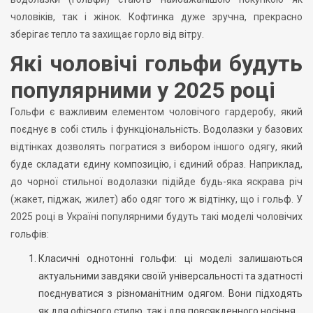
чоловіків, так і жінок. Кофтинка дуже зручна, прекрасно
зберігає тепло та захищає горло від вітру.
Які чоловічі гольфи будуть
популярними у 2025 році
Гольфи є важливим елементом чоловічого гардеробу, який
поєднує в собі стиль і функціональність. Водолазки у базових
відтінках дозволять погратися з вибором іншого одягу, який
буде складати єдину композицію, і єдиний образ. Наприклад,
до чорної стильної водолазки підійде будь-яка яскрава річ
(жакет, піджак, жилет) або одяг того ж відтінку, що і гольф. У
2025 році в Україні популярними будуть такі моделі чоловічих
гольфів:
Класичні однотонні гольфи: ці моделі залишаються
актуальними завдяки своїй універсальності та здатності
поєднуватися з різноманітним одягом. Вони підходять
як для офісного стилю, так і для повсякденного носіння.