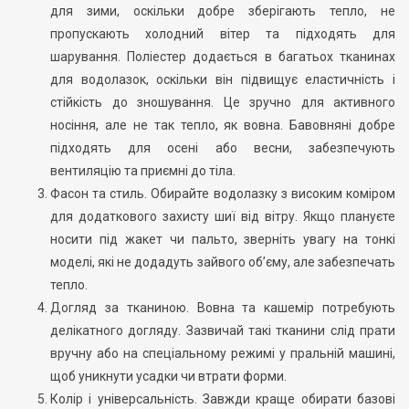
для зими, оскільки добре зберігають тепло, не
пропускають холодний вітер та підходять для
шарування. Поліестер додається в багатьох тканинах
для водолазок, оскільки він підвищує еластичність і
стійкість до зношування. Це зручно для активного
носіння, але не так тепло, як вовна. Бавовняні добре
підходять для осені або весни, забезпечують
вентиляцію та приємні до тіла.
Фасон та стиль. Обирайте водолазку з високим коміром
для додаткового захисту шиї від вітру. Якщо плануєте
носити під жакет чи пальто, зверніть увагу на тонкі
моделі, які не додадуть зайвого об’єму, але забезпечать
тепло.
Догляд за тканиною. Вовна та кашемір потребують
делікатного догляду. Зазвичай такі тканини слід прати
вручну або на спеціальному режимі у пральній машині,
щоб уникнути усадки чи втрати форми.
Колір і універсальність. Завжди краще обирати базові