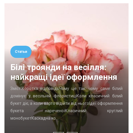
Статьи
Білі троянди на весілля:
найкращі ідеї оформлення
Зміст:Коротка відповідьЧому це так: чому саме білий
домінує у весільній флористиціКоли класичний білий
букет діє, а коли варто відійти від ньогоІдеї оформлення
букета нареченоїКласичний круглий
монобукетКаскадна ко…