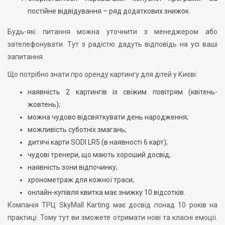
постійне відвідування – ряд додаткових знижок.
Будь-які питання можна уточнити з менеджером або
зателефонувати. Тут з радістю дадуть відповідь на усі ваші
запитання.
Що потрібно знати про оренду картингу для дітей у Києві:
наявність 2 картингів із свіжим повітрям (квітень-
жовтень);
можна чудово відсвяткувати день народження;
можливість суботніх змагань;
дитячі карти SODI LR5 (в наявності 6 карт);
чудові тренери, що мають хороший досвід;
наявність зони відпочинку;
хронометраж для кожної траси;
онлайн-купівля квитка має знижку 10 відсотків.
Компанія ТРЦ SkyMall Karting має досвід понад 10 років на
практиці. Тому тут ви зможете отримати нові та класні емоції.