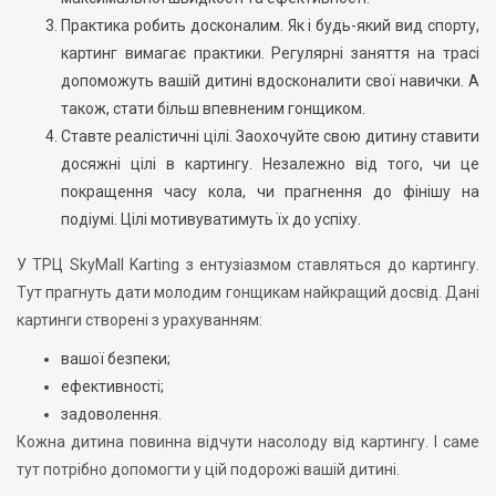
Практика робить досконалим. Як і будь-який вид спорту,
картинг вимагає практики. Регулярні заняття на трасі
допоможуть вашій дитині вдосконалити свої навички. А
також, стати більш впевненим гонщиком.
Ставте реалістичні цілі. Заохочуйте свою дитину ставити
досяжні цілі в картингу. Незалежно від того, чи це
покращення часу кола, чи прагнення до фінішу на
подіумі. Цілі мотивуватимуть їх до успіху.
У ТРЦ SkyMall Karting з ентузіазмом ставляться до картингу.
Тут прагнуть дати молодим гонщикам найкращий досвід. Дані
картинги створені з урахуванням:
вашої безпеки;
ефективності;
задоволення.
Кожна дитина повинна відчути насолоду від картингу. І саме
тут потрібно допомогти у цій подорожі вашій дитині.