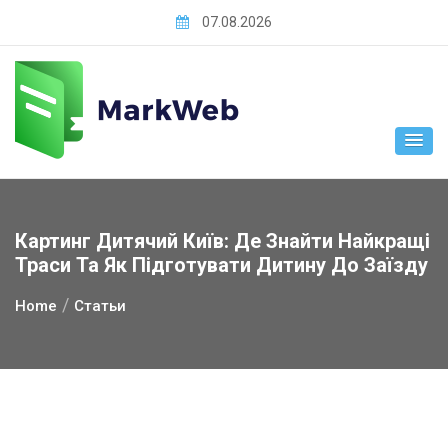
Skip
07.08.2026
to
content
Картинг Дитячий Київ: Де Знайти Найкращі
Траси Та Як Підготувати Дитину До Заїзду
Home
Статьи