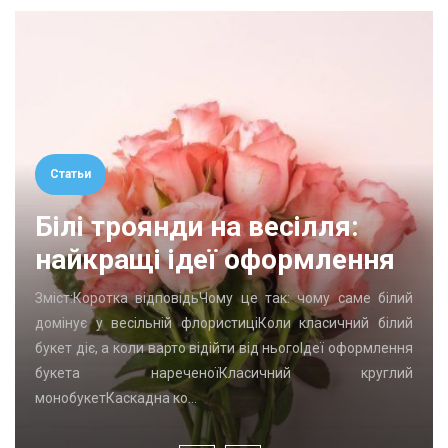
Статьи
Білі троянди на весілля:
найкращі ідеї оформлення
Зміст:Коротка відповідьЧому це так: чому саме білий
домінує у весільній флористиціКоли класичний білий
букет діє, а коли варто відійти від ньогоІдеї оформлення
букета нареченоїКласичний круглий
монобукетКаскадна ко…