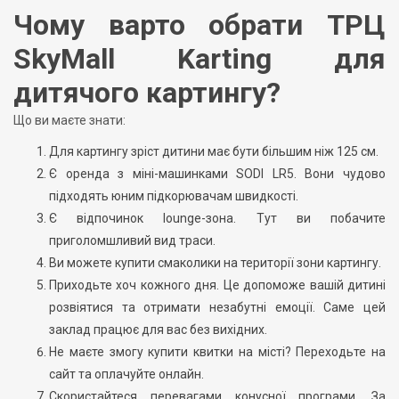
Чому варто обрати ТРЦ
SkyMall Karting для
дитячого картингу?
Що ви маєте знати:
Для картингу зріст дитини має бути більшим ніж 125 см.
Є оренда з міні-машинками SODI LR5. Вони чудово
підходять юним підкорювачам швидкості.
Є відпочинок lounge-зона. Тут ви побачите
приголомшливий вид траси.
Ви можете купити смаколики на території зони картингу.
Приходьте хоч кожного дня. Це допоможе вашій дитині
розвіятися та отримати незабутні емоції. Саме цей
заклад працює для вас без вихідних.
Не маєте змогу купити квитки на місті? Переходьте на
сайт та оплачуйте онлайн.
Скористайтеся перевагами конусної програми. За