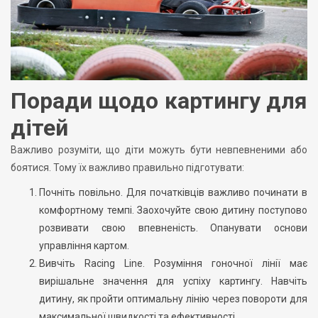
Поради щодо картингу для
дітей
Важливо розуміти, що діти можуть бути невпевненими або
боятися. Тому їх важливо правильно підготувати:
Почніть повільно. Для початківців важливо починати в
комфортному темпі. Заохочуйте свою дитину поступово
розвивати свою впевненість. Опанувати основи
управління картом.
Вивчіть Racing Line. Розуміння гоночної лінії має
вирішальне значення для успіху картингу. Навчіть
дитину, як пройти оптимальну лінію через повороти для
максимальної швидкості та ефективності.