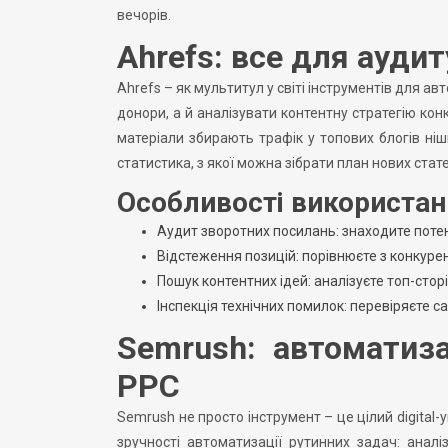
вечорів.
Ahrefs: все для аудит
Ahrefs – як мультитул у світі інструментів для ав
донори, а й аналізувати контентну стратегію конк
матеріали збирають трафік у топових блогів ніш
статистика, з якої можна зібрати план нових стат
Особливості використан
Аудит зворотних посилань: знаходите потен
Відстеження позицій: порівнюєте з конкуре
Пошук контентних ідей: аналізуєте топ-стор
Інспекція технічних помилок: перевіряєте са
Semrush: автоматиз
PPC
Semrush не просто інструмент – це цілий digital
зручності автоматизації рутинних задач: аналі