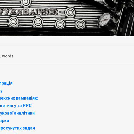
6 words
грація
ту
лексних кампаніях:
кетингу та PPC
шукової аналітики
вірки
 просунутих задач