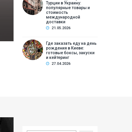
Турции в Украину:
операцииДиагностический этап: что нужно сд
популярные товары и
стоимость
продолжатьПитание и режим перед опер…
международной
доставки
21.05.2026
Где заказать еду на день
рождения в Киеве:
готовые боксы, закуски
и кейтеринг
27.04.2026