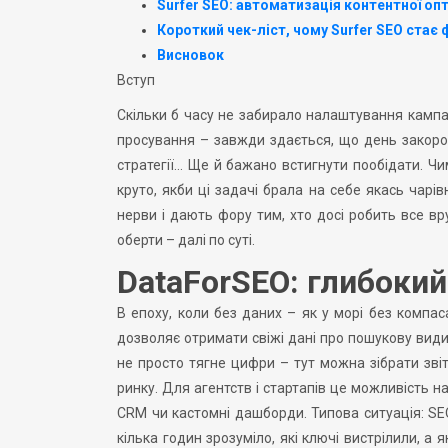
Surfer SEO: автоматизація контентної опт
Короткий чек-ліст, чому Surfer SEO стає
Висновок
Вступ
Скільки б часу не забирало налаштування кампан
просування – завжди здається, що день закорот
стратегії… Ще й бажано встигнути пообідати. Чим
круто, якби ці задачі брала на себе якась чарів
нерви і дають фору тим, хто досі робить все вр
оберти – далі по суті.
DataForSEO: глибокий 
В епоху, коли без даних – як у морі без компас
дозволяє отримати свіжі дані про пошукову види
не просто тягне цифри – тут можна зібрати звіт
ринку. Для агентств і стартапів це можливість н
CRM чи кастомні дашборди. Типова ситуація: SE
кілька годин зрозуміло, які ключі вистрілили, а 