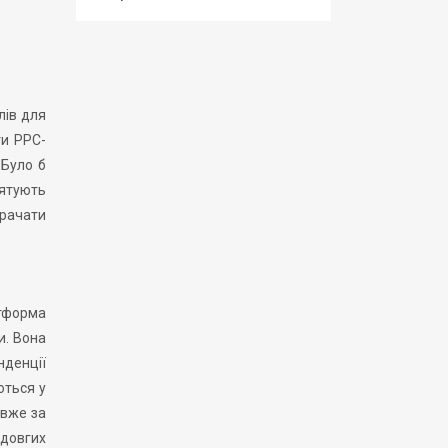
лів для
ти PPC-
«Було б
рятують
трачати
атформа
и. Вона
нденції
ються у
 вже за
 довгих