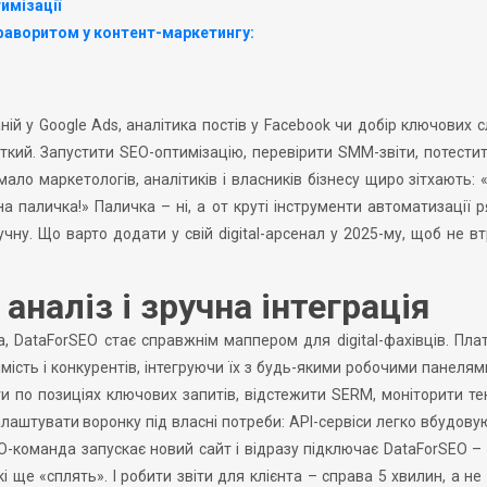
имізації
 фаворитом у контент-маркетингу:
ій у Google Ads, аналітика постів у Facebook чи добір ключових с
кий. Запустити SEO-оптимізацію, перевірити SMM-звіти, потести
ало маркетологів, аналітиків і власників бізнесу щиро зітхають: 
на паличка!» Паличка – ні, а от круті інструменти автоматизації 
учну. Що варто додати у свій digital-арсенал у 2025-му, щоб не в
аналіз і зручна інтеграція
а, DataForSEO стає справжнім маппером для digital-фахівців. Пл
мість і конкурентів, інтегруючи їх з будь-якими робочими панелям
и по позиціях ключових запитів, відстежити SERM, моніторити те
алаштувати воронку під власні потреби: API-сервіси легко вбудову
O-команда запускає новий сайт і відразу підключає DataForSEO –
які ще «сплять». І робити звіти для клієнта – справа 5 хвилин, а не