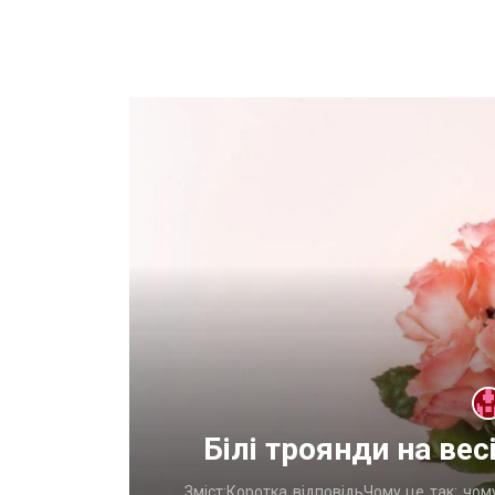
оду
Білі троянди на ве
стаЛогика
Зміст:Коротка відповідьЧому це так: чом