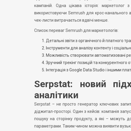
кампаній. Одна цікава історія: маркетолог з
використовуючи Semrush для крос-канального анал
чек-листи витрачається вдвічі менше.
Список переваг Semrush для маркетологів:
Детальні звіти з органічного й платного тра
Інструменти для аналізу контенту і соціаль
Можливість створювати автоматизовані рек
Зручний трекінг позицій та конкурентного 
Інтеграція з Google Data Studio і іншими пл
Serpstat: новий пі
аналітики
Serpstat – не просто генератор ключових запит
діджитал-просторі. Один з кейсів: компанія запус
пошуку на сторінку продукту, а які – можуть 
параметрами. Таким чином можна виявити вузькі 