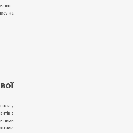
очасно,
часу на
вої
анали у
єнтів з
нічними
платною