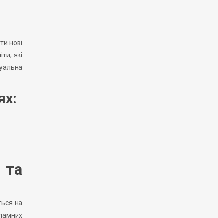
ти нові
ти, які
туальна
ях:
 та
ться на
кламних