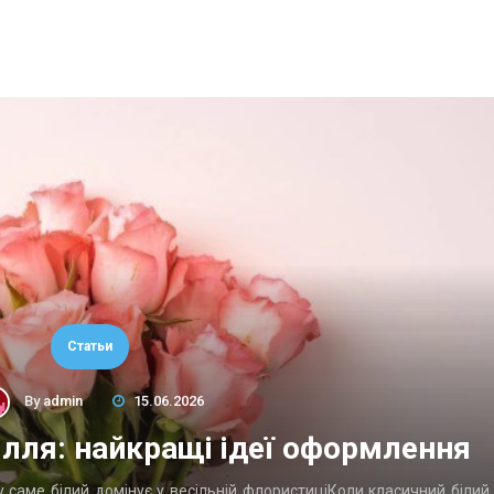
Статьи
By
admin
15.06.2026
сілля: найкращі ідеї оформлення
у саме білий домінує у весільній флористиціКоли класичний білий