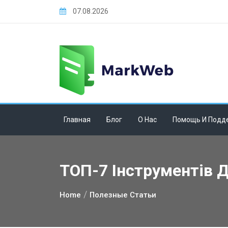
Skip
07.08.2026
to
content
Главная
Блог
О Нас
Помощь И Подд
ТОП-7 Інструментів Д
Home
Полезные Статьи