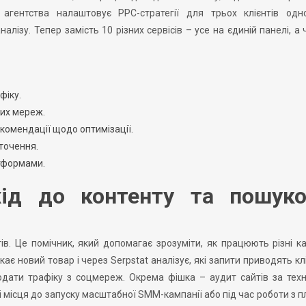
 агентства налаштовує PPC-стратегії для трьох клієнтів одн
ізу. Тепер замість 10 різних сервісів – усе на єдиній панелі, а 
фіку.
них мереж.
омендації щодо оптимізації.
оточення.
атформами.
дхід до контенту та пошуко
ів. Це помічник, який допомагає зрозуміти, як працюють різні к
кає новий товар і через Serpstat аналізує, які запити приводять клі
додати трафіку з соцмереж. Окрема фішка – аудит сайтів за тех
місця до запуску масштабної SMM-кампанії або під час роботи з 