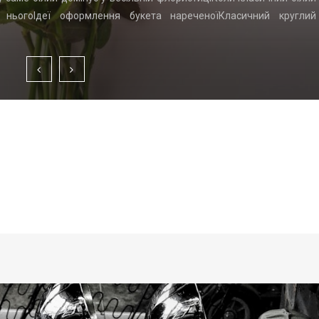
д ньогоІдеї оформлення букета нареченоїКласичний круглий