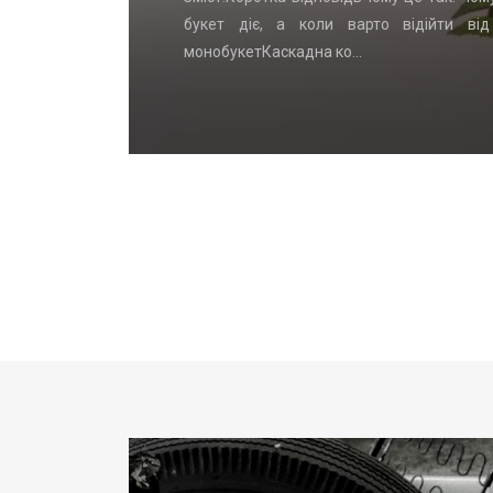
, которых
букет діє, а коли варто відійти ві
монобукетКаскадна ко…