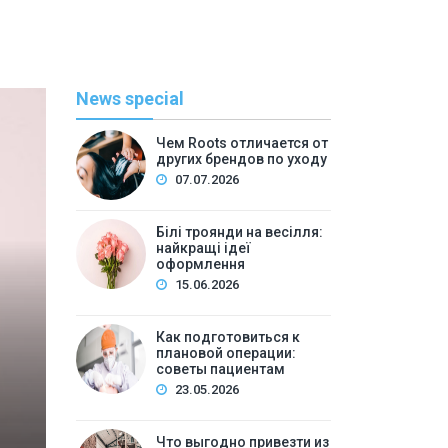
News special
Чем Roots отличается от
других брендов по уходу
07.07.2026
Білі троянди на весілля:
найкращі ідеї
оформлення
С
15.06.2026
By
admi
Как подготовиться к
плановой операции:
Как подготовиться к п
советы пациентам
23.05.2026
пац
Что выгодно привезти из
Содержание:Почему подготовка к операции — э