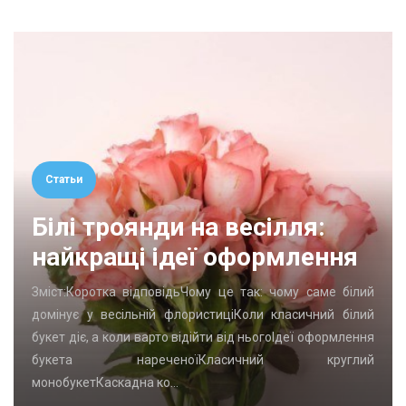
Статьи
Білі троянди на весілля:
найкращі ідеї оформлення
Зміст:Коротка відповідьЧому це так: чому саме білий
домінує у весільній флористиціКоли класичний білий
букет діє, а коли варто відійти від ньогоІдеї оформлення
букета нареченоїКласичний круглий
монобукетКаскадна ко…