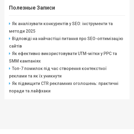
Полезные Записи
Як аналізувати конкурентів у SEO: інструменти та
методи 2025
Відповіді на найчастіші питання про SEO-оптимізацію
сайтів
Як ефективно використовувати UTM-мітки у PPC та
SMM кампаніях
Топ-7 помилок під час створення контекстної
реклами та як їх уникнути
Як підвищити CTR рекламних оголошень: практичні
поради та лайфхаки