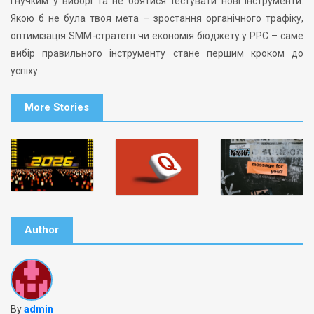
гнучким у виборі та не боятися тестувати нові інструменти.
Якою б не була твоя мета – зростання органічного трафіку,
оптимізація SMM-стратегії чи економія бюджету у PPC – саме
вибір правильного інструменту стане першим кроком до
успіху.
More Stories
Author
By
admin