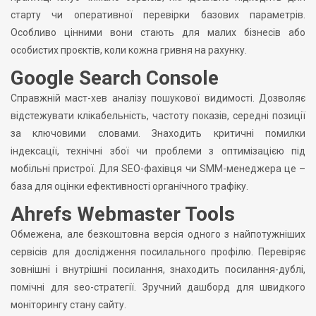
старту чи оперативної перевірки базових параметрів.
Особливо цінними вони стають для малих бізнесів або
особистих проєктів, коли кожна гривня на рахунку.
Google Search Console
Справжній маст-хев аналізу пошукової видимості. Дозволяє
відстежувати клікабельність, частоту показів, середні позиції
за ключовими словами. Знаходить критичні помилки
індексації, технічні збої чи проблеми з оптимізацією під
мобільні пристрої. Для SEO-фахівця чи SMM-менеджера це –
база для оцінки ефективності органічного трафіку.
Ahrefs Webmaster Tools
Обмежена, але безкоштовна версія одного з найпотужніших
сервісів для дослідження посилального профілю. Перевіряє
зовнішні і внутрішні посилання, знаходить посилання-дублі,
помічні для seo-стратегії. Зручний дашборд для швидкого
моніторингу стану сайту.