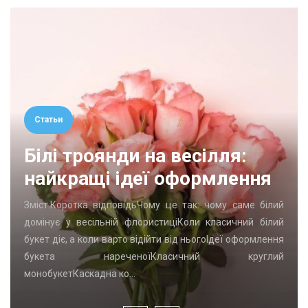
Статьи
Білі троянди на весілля:
найкращі ідеї оформлення
Зміст:Коротка відповідьЧому це так: чому саме білий
домінує у весільній флористиціКоли класичний білий
букет діє, а коли варто відійти від ньогоІдеї оформлення
букета нареченоїКласичний круглий
монобукетКаскадна ко…