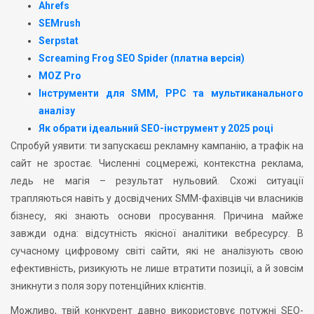
Ahrefs
SEMrush
Serpstat
Screaming Frog SEO Spider (платна версія)
MOZ Pro
Інструменти для SMM, PPC та мультиканального
аналізу
Як обрати ідеальний SEO-інструмент у 2025 році
Спробуй уявити: ти запускаєш рекламну кампанію, а трафік на
сайт не зростає. Численні соцмережі, контекстна реклама,
ледь не магія – результат нульовий. Схожі ситуації
трапляються навіть у досвідчених SMM-фахівців чи власників
бізнесу, які знають основи просування. Причина майже
завжди одна: відсутність якісної аналітики вебресурсу. В
сучасному цифровому світі сайти, які не аналізують свою
ефективність, ризикують не лише втратити позиції, а й зовсім
зникнути з поля зору потенційних клієнтів.
Можливо, твій конкурент давно використовує потужні SEO-