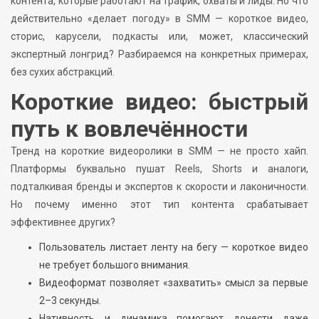
контента, которые работают на трафик, охваты и лиды. Но что
действительно «делает погоду» в SMM — короткое видео,
сторис, карусели, подкасты или, может, классический
экспертный лонгрид? Разбираемся на конкретных примерах,
без сухих абстракций.
Короткие видео: быстрый
путь к вовлечённости
Тренд на короткие видеоролики в SMM — не просто хайп.
Платформы буквально пушат Reels, Shorts и аналоги,
подталкивая бренды и экспертов к скорости и лаконичности.
Но почему именно этот тип контента срабатывает
эффективнее других?
Пользователь листает ленту на бегу — короткое видео
не требует большого внимания.
Видеоформат позволяет «захватить» смысл за первые
2–3 секунды.
Нативность и динамика помогают донести даже