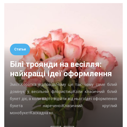
Статьи
Білі троянди на весілля:
найкращі ідеї оформлення
Зміст:Коротка відповідьЧому це так: чому саме білий
домінує у весільній флористиціКоли класичний білий
букет діє, а коли варто відійти від ньогоІдеї оформлення
букета нареченоїКласичний круглий
монобукетКаскадна ко…