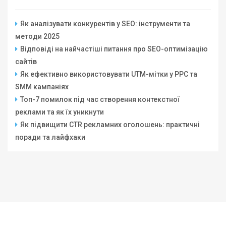
Як аналізувати конкурентів у SEO: інструменти та
методи 2025
Відповіді на найчастіші питання про SEO-оптимізацію
сайтів
Як ефективно використовувати UTM-мітки у PPC та
SMM кампаніях
Топ-7 помилок під час створення контекстної
реклами та як їх уникнути
Як підвищити CTR рекламних оголошень: практичні
поради та лайфхаки