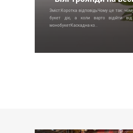
стаЛогика
Зміст:Коротка відповідьЧому це так: чом
, которых
букет діє, а коли варто відійти ві
монобукетКаскадна ко…