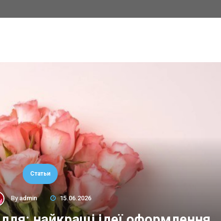
Статьи
By
admin
15.06.2026
сілля: найкращі ідеї оформлення