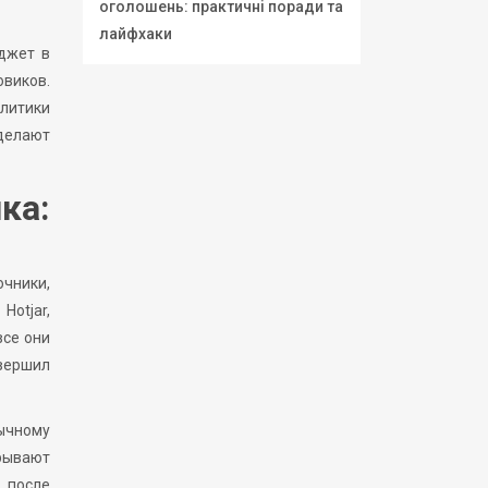
оголошень: практичні поради та
лайфхаки
юджет в
овиков.
алитики
 делают
ка:
чники,
Hotjar,
все они
овершил
ычному
крывают
о после