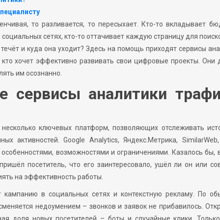
специалисту
енчивая, то разливается, то пересыхает. Кто-то вкладывает б
в социальных сетях, кто-то оттачивает каждую страницу для поиск
а течёт и куда она уходит? Здесь на помощь приходят сервисы ан
 кто хочет эффективно развивать свои цифровые проекты. Они
лять им осознанно.
 сервисы аналитики трафи
 несколько ключевых платформ, позволяющих отслеживать исто
х активностей. Google Analytics, Яндекс.Метрика, SimilarWeb, 
и особенностями, возможностями и ограничениями. Казалось бы, 
пришёл посетитель, что его заинтересовало, ушёл ли он или с
иять на эффективность работы.
т кампанию в социальных сетях и контекстную рекламу. По об
 сменяется недоумением – звонков и заявок не прибавилось. От
ная доля новых посетителей – боты и случайные клики. Тольк