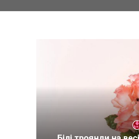
оду
Білі троянди на ве