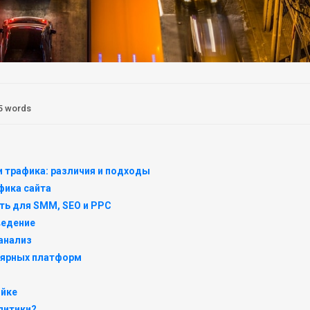
5 words
 трафика: различия и подходы
фика сайта
ать для SMM, SEO и PPC
ведение
анализ
лярных платформ
ойке
литики?