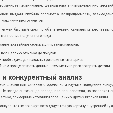
 что замирает их внимание, где пользователи включают инстинкт по
ковой выдачи, глубина просмотра, возвращаемость, взаимодей
ют максимум инструментов.
: нужен быстрый срез по объявлениям, кампаниям, ключевым с
й ценностью полученного лида.
мание при выборе сервиса для разных каналов:
всю цепочку от клика до покупки.
 – необходима для сложных рекламных сценариев.
: чем проще связать данные – тем меньше риск потерять детали.
 и конкурентный анализ
свои слабые или сильные стороны, но и изучить поведение конку
. Не всегда он точен до последнего пользователя, но позволяет 
рафика, примерные источники посещений у других игроков ниши.
конкурентах не покажут, зато дадут точную картину внутренней кух