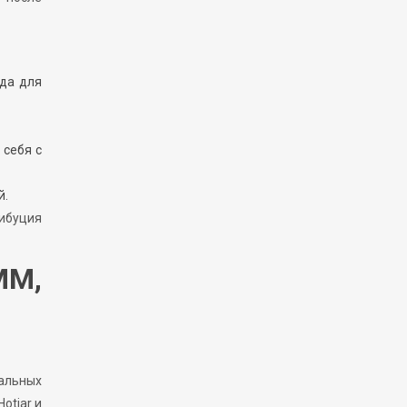
ода для
 себя с
й.
рибуция
MM,
иальных
otjar и