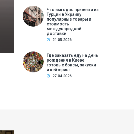
Что выгодно привезти из
Содержание:Почему подготовка к операции — э
Турции в Украину:
операцииДиагностический этап: что нужно сд
популярные товары и
стоимость
продолжатьПитание и режим перед опер…
международной
доставки
21.05.2026
Где заказать еду на день
рождения в Киеве:
готовые боксы, закуски
и кейтеринг
27.04.2026