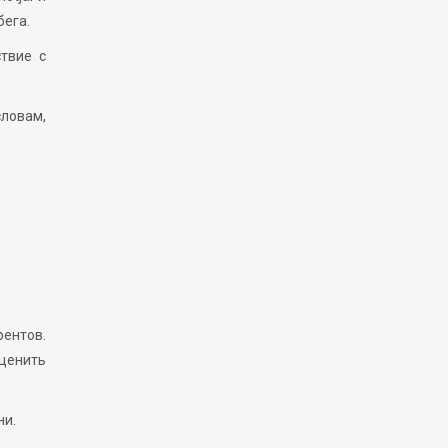
бега.
ствие с
ловам,
рентов.
оценить
ни.