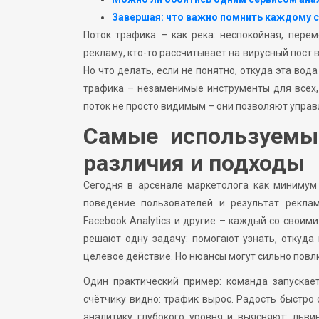
Завершая: что важно помнить каждому 
Поток трафика – как река: неспокойная, перем
рекламу, кто-то рассчитывает на вирусный пост 
Но что делать, если не понятно, откуда эта вод
трафика – незаменимые инструменты для всех,
поток не просто видимым – они позволяют управ
Самые используемые
различия и подходы
Сегодня в арсенале маркетолога как минимум
поведение пользователей и результат рекламны
Facebook Analytics и другие – каждый со своим
решают одну задачу: помогают узнать, откуда 
целевое действие. Но нюансы могут сильно повл
Один практический пример: команда запускае
счётчику видно: трафик вырос. Радость быстро
аналитику глубокого уровня и выясняют: льви