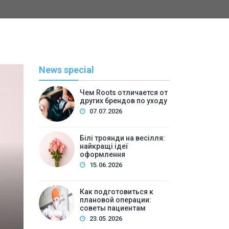
News special
Чем Roots отличается от
других брендов по уходу
07.07.2026
Білі троянди на весілля:
найкращі ідеї
оформлення
С
15.06.2026
By
admi
Как подготовиться к
плановой операции:
Как подготовиться к п
советы пациентам
23.05.2026
пац