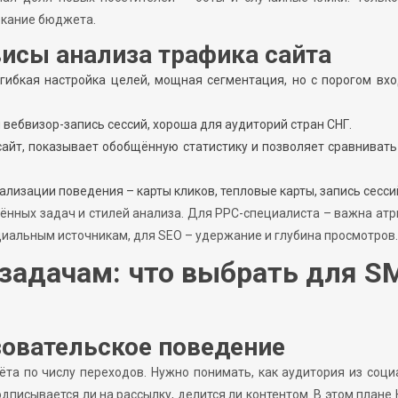
текание бюджета.
исы анализа трафика сайта
, гибкая настройка целей, мощная сегментация, но с порогом вх
 вебвизор-запись сессий, хороша для аудиторий стран СНГ.
 сайт, показывает обобщённую статистику и позволяет сравнивать
изуализации поведения – карты кликов, тепловые карты, запись сесси
ённых задач и стилей анализа. Для PPC-специалиста – важна ат
циальным источникам, для SEO – удержание и глубина просмотров.
 задачам: что выбрать для S
зовательское поведение
ёта по числу переходов. Нужно понимать, как аудитория из соц
одписывается ли на рассылку, делится ли контентом. В этом плане H