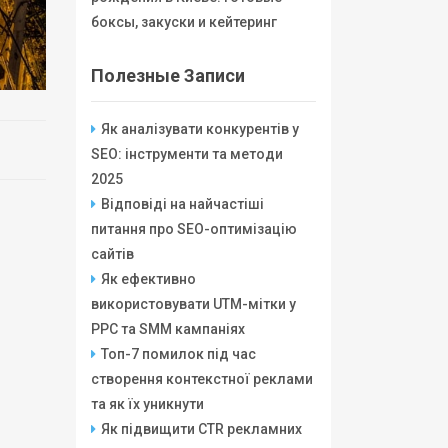
боксы, закуски и кейтеринг
Полезные Записи
Як аналізувати конкурентів у
SEO: інструменти та методи
2025
Відповіді на найчастіші
питання про SEO-оптимізацію
сайтів
Як ефективно
використовувати UTM-мітки у
PPC та SMM кампаніях
Топ-7 помилок під час
створення контекстної реклами
та як їх уникнути
Як підвищити CTR рекламних