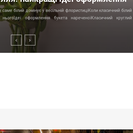
у саме білий домінує у весільній флористиціКоли класичний білий
д ньогоІдеї оформлення букета нареченоїКласичний круглий