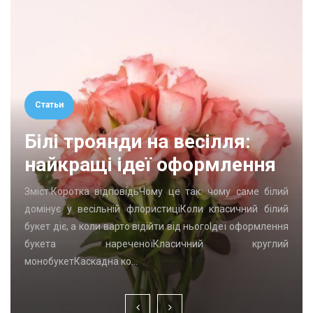
Статьи
сілля:
ормлення
ак: чому саме білий
Содержание:Почему подготовка к о
ли класичний білий
отдельная задачаЭтапы подготовк
ньогоІдеї оформлення
операцииДиагностический этап: что 
чний круглий
проверитьМедикаменты: что от
продолжатьПитание и режим перед опе