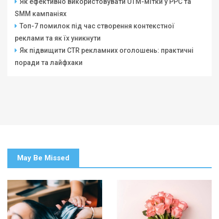
Як ефективно використовувати UTM-мітки у PPC та
SMM кампаніях
Топ-7 помилок під час створення контекстної
реклами та як їх уникнути
Як підвищити CTR рекламних оголошень: практичні
поради та лайфхаки
May Be Missed