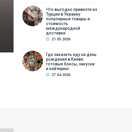
Что выгодно привезти из
Содержание:Почему подготовка к операции — э
Турции в Украину:
операцииДиагностический этап: что нужно сд
популярные товары и
стоимость
продолжатьПитание и режим перед опер…
международной
доставки
21.05.2026
Где заказать еду на день
рождения в Киеве:
готовые боксы, закуски
и кейтеринг
27.04.2026