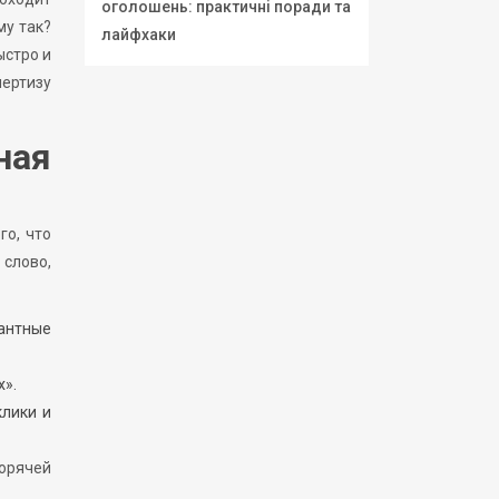
оголошень: практичні поради та
му так?
лайфхаки
ыстро и
пертизу
ная
го, что
 слово,
вантные
х».
клики и
орячей