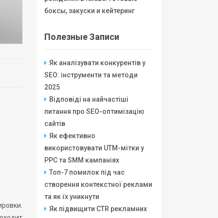
боксы, закуски и кейтеринг
Полезные Записи
Як аналізувати конкурентів у
SEO: інструменти та методи
2025
Відповіді на найчастіші
питання про SEO-оптимізацію
сайтів
Як ефективно
використовувати UTM-мітки у
PPC та SMM кампаніях
Топ-7 помилок під час
створення контекстної реклами
та як їх уникнути
ировки.
Як підвищити CTR рекламних
оходит