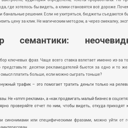
уда, где хотелось бы видеть, а клики становятся всё дороже. Поче
и банальные решения. Если не ухитряться, бюджеты съедаются б
изить цену за клик. Не магическим методом, а через смекалку, экс
р семантики: неочевид
бор ключевых фраз. Чаще всего ставка взлетает именно из-за то
 представьте: десятки рекламодателей бьются за одно и то же
 смысл платить больше, если можно сыграть тоньше?
ненужный трафик – это помогает тратить деньги только на реле
ы. Не «smm реклама», а «как продвигать малый бизнес в соцсетя
ярно проверяйте отчет по ним, чтобы видеть, откуда приходят 
ми синонимами или специфическими фразами, можно уйти от г
заинтересован.