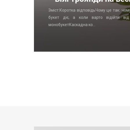
стаЛогика
Зміст:Коротка відповідьЧому це так: чом
, которых
букет діє, а коли варто відійти ві
монобукетКаскадна ко…