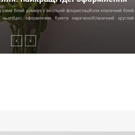
у саме білий домінує у весільній флористиціКоли класичний білий
д ньогоІдеї оформлення букета нареченоїКласичний круглий