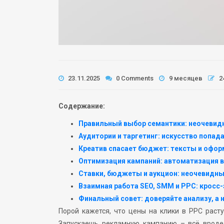
23.11.2025
0 Comments
9 месяцев
2
Содержание:
Правильный выбор семантики: неочевид
Аудитории и таргетинг: искусство попад
Креатив спасает бюджет: тексты и офо
Оптимизация кампаний: автоматизация в
Ставки, бюджеты и аукцион: неочевидны
Взаимная работа SEO, SMM и PPC: кросс
Финальный совет: доверяйте анализу, а 
Порой кажется, что цены на клики в PPC расту
Запускаешь рекламную кампанию – всё вроде 