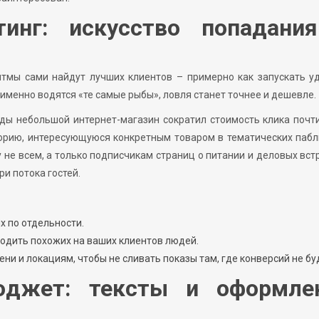
тинг: искусство попадани
итмы сами найдут лучших клиентов – примерно как запускать у
 именно водятся «те самые рыбы», ловля станет точнее и дешевле.
ды небольшой интернет-магазин сократил стоимость клика почт
торию, интересующуюся конкретным товаром в тематических пабл
 не всем, а только подписчикам страниц о питании и деловых вст
ри потока гостей.
х по отдельности.
аходить похожих на ваших клиентов людей.
ни и локациям, чтобы не сливать показы там, где конверсий не бу
юджет: тексты и оформле