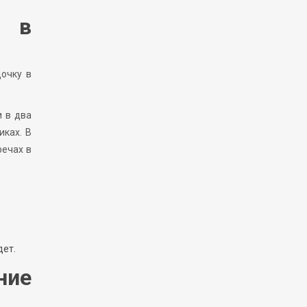
я в
дочку в
и в два
иках. В
речах в
дет.
ние