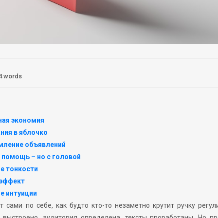
4 words
ная экономия
ания в яблочко
рмление объявлений
 помощь – но с головой
е тонкости
-эффект
не интуиции
т сами по себе, как будто кто-то незаметно крутит ручку регул
выстроено, аудитория определена, тексты проработаны. Но пр