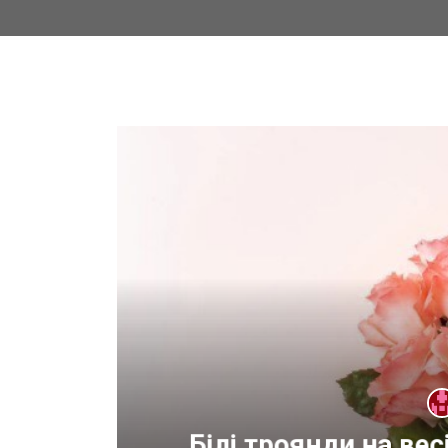
оду
Білі троянди на ве