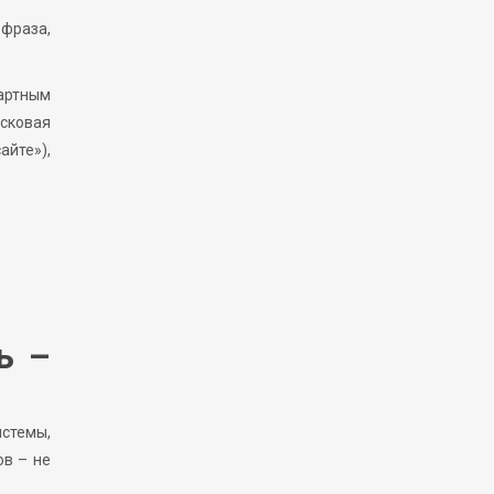
 фраза,
артным
исковая
айте»),
ь –
истемы,
ов – не