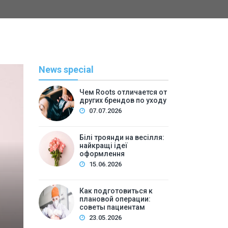
News special
Чем Roots отличается от
других брендов по уходу
07.07.2026
Білі троянди на весілля:
найкращі ідеї
оформлення
С
15.06.2026
By
admi
Как подготовиться к
плановой операции:
Как подготовиться к п
советы пациентам
23.05.2026
пац