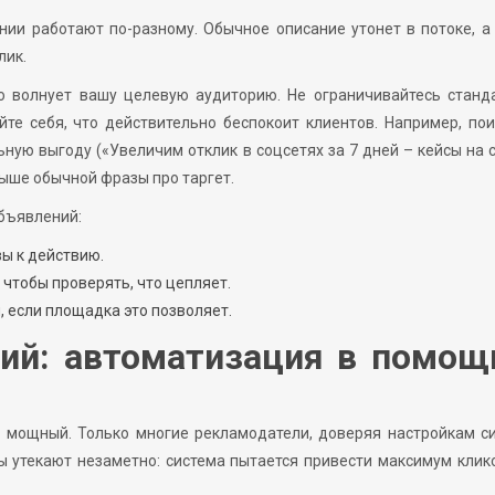
ии работают по-разному. Обычное описание утонет в потоке, а
лик.
то волнует вашу целевую аудиторию. Не ограничивайтесь станд
те себя, что действительно беспокоит клиентов. Например, по
ую выгоду («Увеличим отклик в соцсетях за 7 дней – кейсы на с
выше обычной фразы про таргет.
бъявлений:
ы к действию.
 чтобы проверять, что цепляет.
 если площадка это позволяет.
ий: автоматизация в помощ
т мощный. Только многие рекламодатели, доверяя настройкам с
ы утекают незаметно: система пытается привести максимум клик