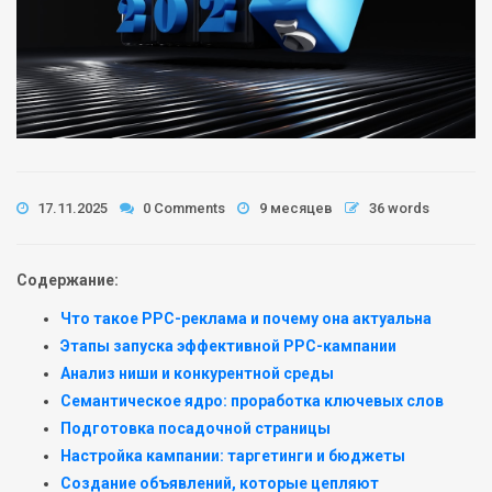
17.11.2025
0 Comments
9 месяцев
36 words
Содержание:
Что такое PPC-реклама и почему она актуальна
Этапы запуска эффективной PPC-кампании
Анализ ниши и конкурентной среды
Семантическое ядро: проработка ключевых слов
Подготовка посадочной страницы
Настройка кампании: таргетинги и бюджеты
Создание объявлений, которые цепляют