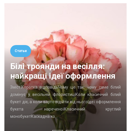
Статьи
Білі троянди на весілля:
найкращі ідеї оформлення
Зміст:Коротка відповідьЧому це так: чому саме білий
домінує у весільній флористиціКоли класичний білий
букет діє, а коли варто відійти від ньогоІдеї оформлення
букета нареченоїКласичний круглий
монобукетКаскадна ко…