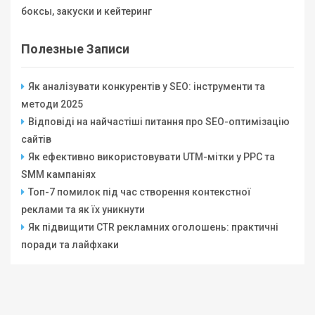
боксы, закуски и кейтеринг
Полезные Записи
Як аналізувати конкурентів у SEO: інструменти та
методи 2025
Відповіді на найчастіші питання про SEO-оптимізацію
сайтів
Як ефективно використовувати UTM-мітки у PPC та
SMM кампаніях
Топ-7 помилок під час створення контекстної
реклами та як їх уникнути
Як підвищити CTR рекламних оголошень: практичні
поради та лайфхаки