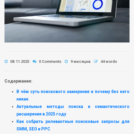
08.11.2025
0 Comments
9 месяцев
44 words
Содержание:
В чём суть поискового намерения и почему без него
никак
Актуальные методы поиска и семантического
расширения в 2025 году
Как собрать релевантные поисковые запросы для
SMM, SEO и PPC