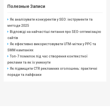
Полезные Записи
Як аналізувати конкурентів у SEO: інструменти та
методи 2025
Відповіді на найчастіші питання про SEO-оптимізацію
сайтів
Як ефективно використовувати UTM-мітки у PPC та
SMM кампаніях
Топ-7 помилок під час створення контекстної
реклами та як їх уникнути
Як підвищити CTR рекламних оголошень: практичні
поради та лайфхаки