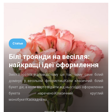
Статьи
Білі троянди на весілля:
найкращі ідеї оформлення
Зміст:Коротка відповідьЧому це так: чому саме білий
домінує у весільній флористиціКоли класичний білий
букет діє, а коли варто відійти від ньогоІдеї оформлення
букета нареченоїКласичний круглий
монобукетКаскадна ко…