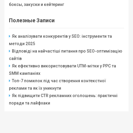
боксы, закуски и кейтеринг
Полезные Записи
Як аналізувати конкурентів у SEO: інструменти та
методи 2025
Відповіді на найчастіші питання про SEO-оптимізацію
сайтів
Як ефективно використовувати UTM-мітки у PPC та
SMM кампаніях
Топ-7 помилок під час створення контекстної
реклами та як їх уникнути
Як підвищити CTR рекламних оголошень: практичні
поради та лайфхаки