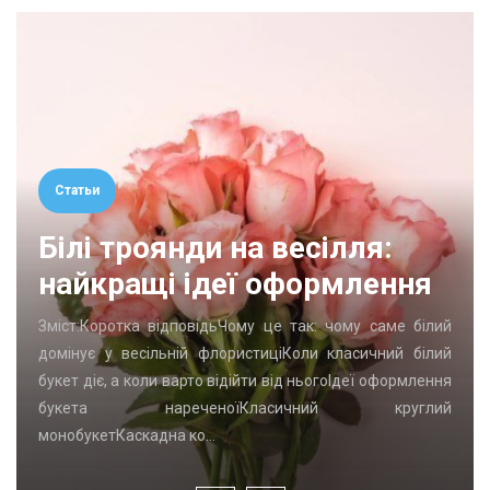
Статьи
Білі троянди на весілля:
найкращі ідеї оформлення
Зміст:Коротка відповідьЧому це так: чому саме білий
домінує у весільній флористиціКоли класичний білий
букет діє, а коли варто відійти від ньогоІдеї оформлення
букета нареченоїКласичний круглий
монобукетКаскадна ко…