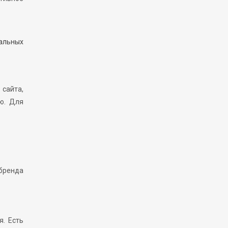
альных
сайта,
ю. Для
 бренда
. Есть