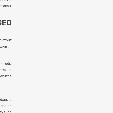
стоков,
SEO
о стоит
лов):
, чтобы
ится на
каунтов
бавьте
лова по
тивное