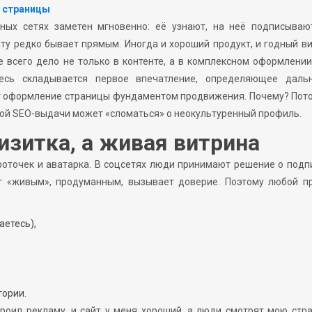
 страницы
ых сетях заметен мгновенно: её узнают, на неё подписывают
ату редко бывает прямым. Иногда и хороший продукт, и годный ви
 всего дело не только в контенте, а в комплексном оформлени
Здесь складывается первое впечатление, определяющее даль
т оформление страницы фундаментом продвижения. Почему? Пото
вой SEO-выдачи может «сломаться» о неокультуренный профиль.
изитка, а живая витрина
оточек и аватарка. В соцсетях люди принимают решение о подп
дит «живым», продуманным, вызывает доверие. Поэтому любой п
аетесь),
тории.
строил рекламу, и сайт у меня хороший, а люди смотрят мою стр