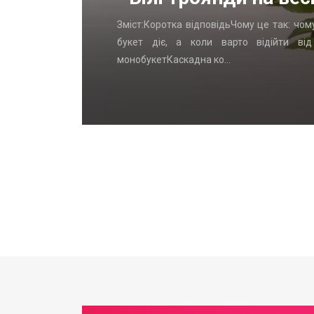
стаЛогика
Зміст:Коротка відповідьЧому це так: чом
, которых
букет діє, а коли варто відійти ві
монобукетКаскадна ко…