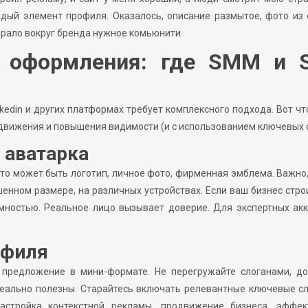
дый элемент профиля. Оказалось, описание размытое, фото из 
бирало вокруг бренда нужное комьюнити.
 оформления: где SMM и 
kedin и других платформах требует комплексного подхода. Вот чт
одвижения и повышения видимости (и с использованием ключевых с
 аватарка
 Это может быть логотип, личное фото, фирменная эмблема. Важно
нном размере, на различных устройствах. Если ваш бизнес стро
мностью. Реальное лицо вызывает доверие. Для экспертных ак
офиля
е предложение в мини-формате. Не перегружайте слоганами, до
реально полезны. Старайтесь включать релевантные ключевые с
настройка контекстной рекламы, продвижение бизнеса, эффек