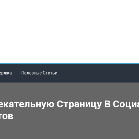
ержка
Полезные Статьи
кательную Страницу В Соци
тов