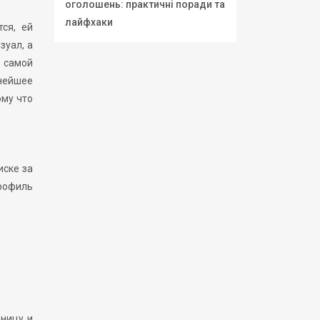
оголошень: практичні поради та
лайфхаки
ся, ей
зуал, а
и самой
нейшее
му что
иске за
рофиль
аницу и