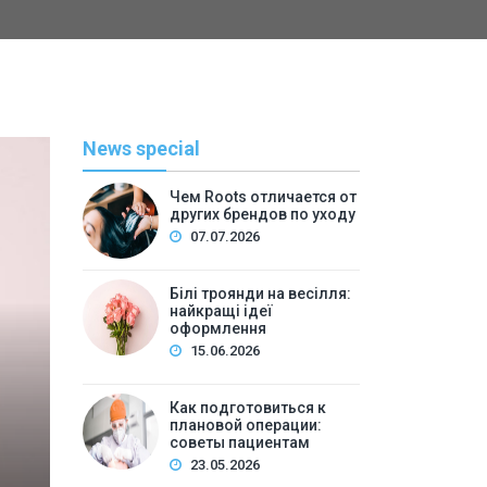
News special
Чем Roots отличается от
других брендов по уходу
07.07.2026
Білі троянди на весілля:
найкращі ідеї
оформлення
С
15.06.2026
By
admi
Как подготовиться к
плановой операции:
Как подготовиться к п
советы пациентам
23.05.2026
пац