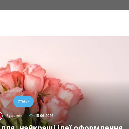
Статьи
By
admin
15.06.2026
сілля: найкращі ідеї оформлення