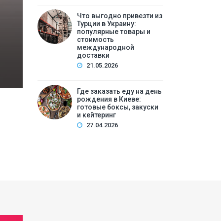
Что выгодно привезти из
Содержание:Почему подготовка к операции — э
Турции в Украину:
операцииДиагностический этап: что нужно сд
популярные товары и
стоимость
продолжатьПитание и режим перед опер…
международной
доставки
21.05.2026
Где заказать еду на день
рождения в Киеве:
готовые боксы, закуски
и кейтеринг
27.04.2026