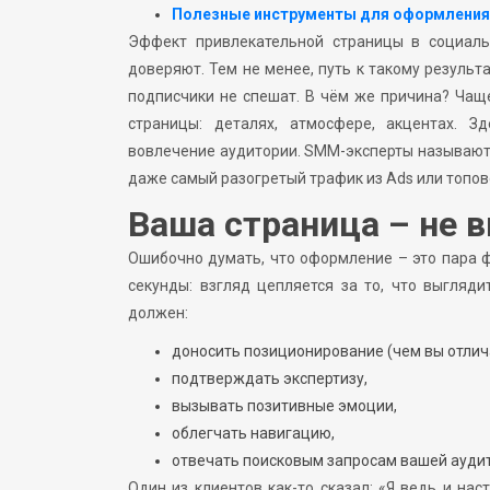
Полезные инструменты для оформления
Эффект привлекательной страницы в социальн
доверяют. Тем не менее, путь к такому результ
подписчики не спешат. В чём же причина? Чаще
страницы: деталях, атмосфере, акцентах. 
вовлечение аудитории. SMM-эксперты называю
даже самый разогретый трафик из Ads или топо
Ваша страница – не в
Ошибочно думать, что оформление – это пара ф
секунды: взгляд цепляется за то, что выгля
должен:
доносить позиционирование (чем вы отлич
подтверждать экспертизу,
вызывать позитивные эмоции,
облегчать навигацию,
отвечать поисковым запросам вашей ауди
Один из клиентов как-то сказал: «Я ведь и на