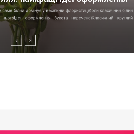
у саме білий домінує у весільній флористиціКоли класичний білий
д ньогоІдеї оформлення букета нареченоїКласичний круглий