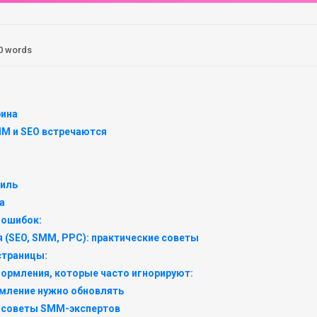
0 words
рина
M и SEO встречаются
тиль
а
 ошибок:
 (SEO, SMM, PPC): практические советы
страницы:
ормления, которые часто игнорируют:
рмление нужно обновлять
: советы SMM-экспертов