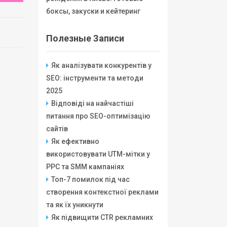
боксы, закуски и кейтеринг
Полезные Записи
Як аналізувати конкурентів у
SEO: інструменти та методи
2025
Відповіді на найчастіші
питання про SEO-оптимізацію
сайтів
Як ефективно
використовувати UTM-мітки у
PPC та SMM кампаніях
Топ-7 помилок під час
створення контекстної реклами
та як їх уникнути
Як підвищити CTR рекламних