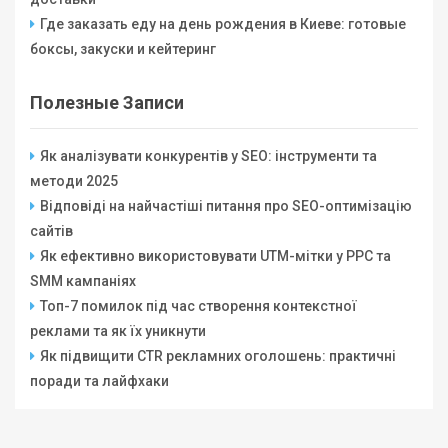
Где заказать еду на день рождения в Киеве: готовые
боксы, закуски и кейтеринг
Полезные Записи
Як аналізувати конкурентів у SEO: інструменти та
методи 2025
Відповіді на найчастіші питання про SEO-оптимізацію
сайтів
Як ефективно використовувати UTM-мітки у PPC та
SMM кампаніях
Топ-7 помилок під час створення контекстної
реклами та як їх уникнути
Як підвищити CTR рекламних оголошень: практичні
поради та лайфхаки