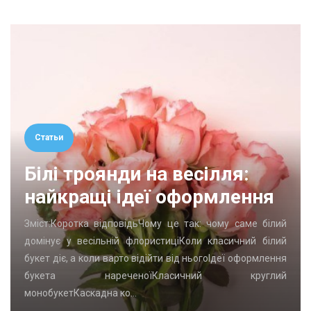
Статьи
Білі троянди на весілля:
найкращі ідеї оформлення
Зміст:Коротка відповідьЧому це так: чому саме білий
домінує у весільній флористиціКоли класичний білий
букет діє, а коли варто відійти від ньогоІдеї оформлення
букета нареченоїКласичний круглий
монобукетКаскадна ко…