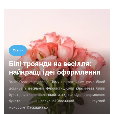
Статьи
Білі троянди на весілля:
найкращі ідеї оформлення
Зміст:Коротка відповідьЧому це так: чому саме білий
домінує у весільній флористиціКоли класичний білий
букет діє, а коли варто відійти від ньогоІдеї оформлення
букета нареченоїКласичний круглий
монобукетКаскадна ко…