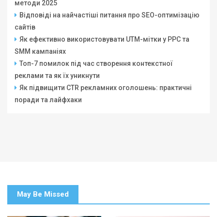
методи 2025
Відповіді на найчастіші питання про SEO-оптимізацію
сайтів
Як ефективно використовувати UTM-мітки у PPC та
SMM кампаніях
Топ-7 помилок під час створення контекстної
реклами та як їх уникнути
Як підвищити CTR рекламних оголошень: практичні
поради та лайфхаки
May Be Missed