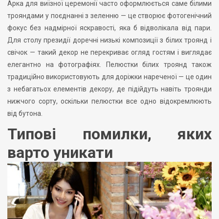
Арка для виїзної церемонії часто оформлюється саме білими
трояндами у поєднанні з зеленню — це створює фотогенічний
фокус без надмірної яскравості, яка б відволікала від пари.
Для столу президії доречні низькі композиції з білих троянд і
свічок — такий декор не перекриває огляд гостям і виглядає
елегантно на фотографіях. Пелюстки білих троянд також
традиційно використовують для доріжки нареченої — це один
з небагатьох елементів декору, де підійдуть навіть троянди
нижчого сорту, оскільки пелюстки все одно відокремлюють
від бутона.
Типові помилки, яких
варто уникати