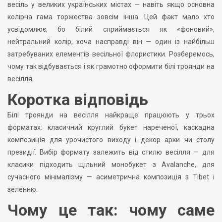
весіль у великих українських містах — навіть якщо основна
колірна гама торжества зовсім інша. Цей факт мало хто
усвідомлює, бо білий сприймається як «фоновий»,
нейтральний колір, хоча насправді він — один із найбільш
затребуваних елементів весільної флористики. Розберемось,
чому так відбувається і як грамотно оформити білі троянди на
весілля.
Коротка відповідь
Білі троянди на весілля найкраще працюють у трьох
форматах: класичний круглий букет нареченої, каскадна
композиція для урочистого виходу і декор арки чи столу
президії. Вибір формату залежить від стилю весілля — для
класики підходить щільний монобукет з Avalanche, для
сучасного мінімалізму — асиметрична композиція з Tibet і
зеленню.
Чому це так: чому саме