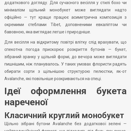
додаткового догляду. Для сучасного весілля у стилі бохо чи
мінімалізм щільний монобукет може виглядати надто
офіційно — тут краще працює асиметрична композиція з
окремими стеблами Tibet, доповненими евкаліптом чи
бавовною, яка виглядає легше і природніше.
Для весілля на відкритому повітрі влітку слід врахувати, що
спекотна погода прискорює розкриття бутонів — букет,
зібраний зранку у щільній формі, до вечора може виглядати
пишнішим, ніж планувалось. У таких умовах флористи радять
обирати сорти з щільнішою структурою пелюстки, як-от
Avalanche, які повільніше розкриваються на спеці.
Ідеї оформлення букета
нареченої
Класичний круглий монобукет
Щільно зібрані бутони Avalanche без додаткової зелені —
найтрадиційніший формат, що підходить під будь-яку сукню.