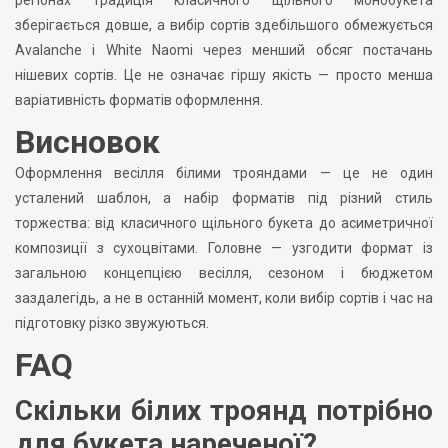
регіонах традиція класичного щільного монобукета
зберігається довше, а вибір сортів здебільшого обмежується
Avalanche і White Naomi через менший обсяг постачань
нішевих сортів. Це не означає гіршу якість — просто менша
варіативність форматів оформлення.
Висновок
Оформлення весілля білими трояндами — це не один
усталений шаблон, а набір форматів під різний стиль
торжества: від класичного щільного букета до асиметричної
композиції з сухоцвітами. Головне — узгодити формат із
загальною концепцією весілля, сезоном і бюджетом
заздалегідь, а не в останній момент, коли вибір сортів і час на
підготовку різко звужуються.
FAQ
Скільки білих троянд потрібно
для букета нареченої?