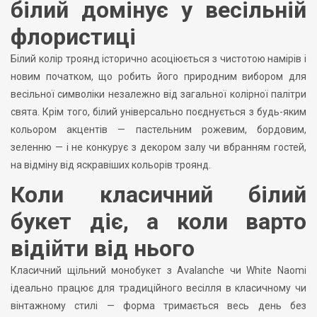
білий домінує у весільній
флористиці
Білий колір троянд історично асоціюється з чистотою намірів і
новим початком, що робить його природним вибором для
весільної символіки незалежно від загальної колірної палітри
свята. Крім того, білий універсально поєднується з будь-яким
кольором акцентів — пастельним рожевим, бордовим,
зеленню — і не конкурує з декором залу чи вбранням гостей,
на відміну від яскравіших кольорів троянд.
Коли класичний білий
букет діє, а коли варто
відійти від нього
Класичний щільний монобукет з Avalanche чи White Naomi
ідеально працює для традиційного весілля в класичному чи
вінтажному стилі — форма тримається весь день без