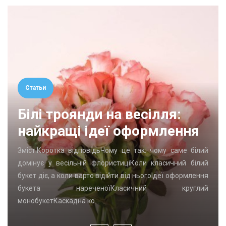
Статьи
Білі троянди на весілля:
найкращі ідеї оформлення
Зміст:Коротка відповідьЧому це так: чому саме білий
домінує у весільній флористиціКоли класичний білий
букет діє, а коли варто відійти від ньогоІдеї оформлення
букета нареченоїКласичний круглий
монобукетКаскадна ко…