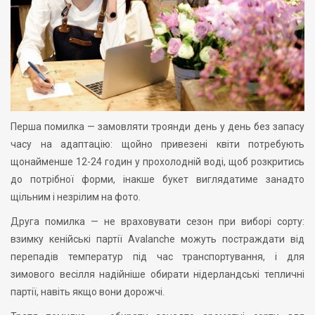
Перша помилка — замовляти троянди день у день без запасу
часу на адаптацію: щойно привезені квіти потребують
щонайменше 12-24 годин у прохолодній воді, щоб розкритись
до потрібної форми, інакше букет виглядатиме занадто
щільним і незрілим на фото.
Друга помилка — не враховувати сезон при виборі сорту:
взимку кенійські партії Avalanche можуть постраждати від
перепадів температур під час транспортування, і для
зимового весілля надійніше обирати нідерландські тепличні
партії, навіть якщо вони дорожчі.