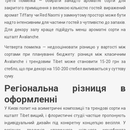
Третя помилка — обирати занадто ароматні сорти для
закритого приміщення з великою кількістю гостей: виражений
аромат Tiffany чи Red Naomi у замкнутому просторі може бути
надто інтенсивним для частини гостей з чутливістю до запахів.
Для декору залу краще підійдуть менш ароматні сорти на
кшталт Avalanche.
Четверта помилка — недооцінювати різницю у вартості між
сортами при плануванні бюджету: різниця між класичним
Avalanche і трендовим Tibet може становити 15-20 грн за
стебло, що при декорі на 150-200 стебел виливається у суттєву
суму.
Регіональна різниця в
оформленні
У Києві попит на асиметричні композиції та трендові сорти на
кшталт Tibet вищий, і флористичні студії частіше пропонують
індивідуальний дизайн під конкретну концепцію весілля. У