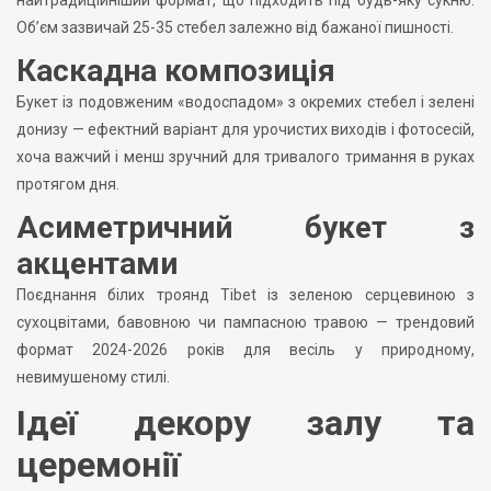
Обʼєм зазвичай 25-35 стебел залежно від бажаної пишності.
Каскадна композиція
Букет із подовженим «водоспадом» з окремих стебел і зелені
донизу — ефектний варіант для урочистих виходів і фотосесій,
хоча важчий і менш зручний для тривалого тримання в руках
протягом дня.
Асиметричний букет з
акцентами
Поєднання білих троянд Tibet із зеленою серцевиною з
сухоцвітами, бавовною чи пампасною травою — трендовий
формат 2024-2026 років для весіль у природному,
невимушеному стилі.
Ідеї декору залу та
церемонії