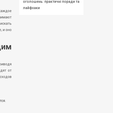
оголошень: практичні поради та
лайфхаки
каждое
днимают
 искать
, и оно
дим
приводя
одят от
сходов
тся.