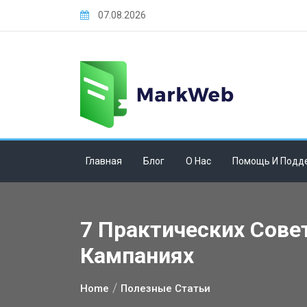
Skip
07.08.2026
to
content
Главная
Блог
О Нас
Помощь И Подд
7 Практических Сове
Кампаниях
Home
Полезные Статьи