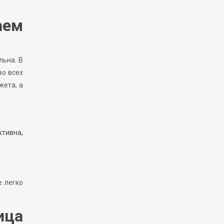
аем
льна. В
во всех
жета, а
тивна,
е легко
ица