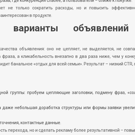
азы, где конкуренция слабее, а пользователи – ближе к покупке.
яет не только сократить расходы, но и повысить эффективн
заинтересован в продукте.
е варианты объявлени
качества объявления: оно не цепляет, не выделяется, не совп
 фраза, а кликабельность внезапно в два раза ниже, чем у конк
идит банальное «отдых для всей семьи». Результат – низкий CTR,
ной группы: пробуем цепляющие заголовки, подмену фраз, «со
а даже небольшая доработка структуры или формы заявки увели
точнения, контактные данные.
ость перехода, но и сделать рекламу более результативной – пов