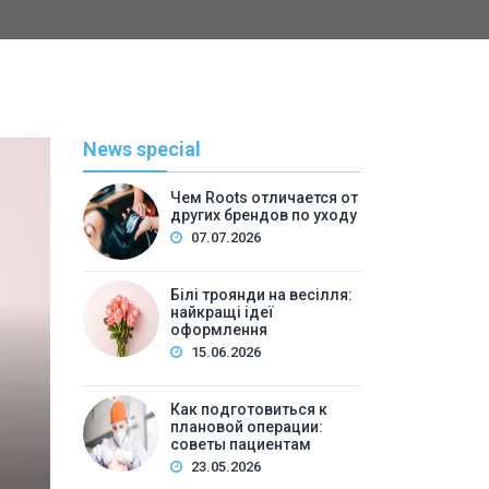
News special
Чем Roots отличается от
других брендов по уходу
07.07.2026
Білі троянди на весілля:
найкращі ідеї
оформлення
С
15.06.2026
By
admi
Как подготовиться к
плановой операции:
Как подготовиться к п
советы пациентам
23.05.2026
пац