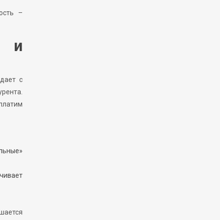
ость –
й и
адает с
урента.
 платим
льные»
чивает
ышается