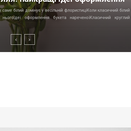
у саме білий домінує у весільній флористиціКоли класичний білий
д ньогоІдеї оформлення букета нареченоїКласичний круглий