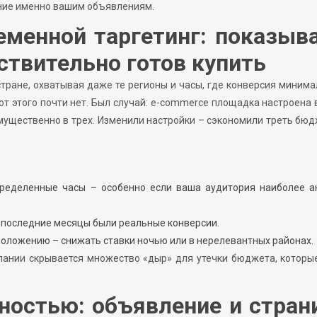
ение именно вашим объявлениям.
еменной таргетинг: показыв
ствительно готов купить
стране, охватывая даже те регионы и часы, где конверсия минима
т этого почти нет. Был случай: e-commerce площадка настроена 
мущественно в трех. Изменили настройки – сэкономили треть бюд
ределенные часы – особенно если ваша аудитория наиболее ак
за последние месяцы были реальные конверсии.
положению – снижать ставки ночью или в нерелевантных районах.
пании скрывается множество «дыр» для утечки бюджета, которы
ностью: объявление и стран