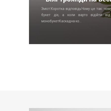
стаЛогика
Зміст:Коротка відповідьЧому це так: чом
, которых
букет діє, а коли варто відійти ві
монобукетКаскадна ко…