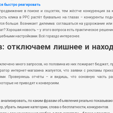
ся быстро реагировать
родвижение в поиске и соцсетях, тем жёстче конкуренция за 
ость клика в PPC растёт буквально на глазах – конкуренты по
тся больше. Возникает дилемма: соглашаться на удорожание или
ат? Хорошая новость – у этого вопроса есть практическое решение
шебными настройками. Всё гораздо интереснее.
в: отключаем лишнее и нахо
дключено много запросов, но половина из них пожирает бюджет, 
ратор интернет-магазина жалуется, что заявки с рекламы прих
лями. Проверяешь отчёты – и видишь, что основную часть ра
которые не приводят к конверсиям.
 анализировать, по каким фразам объявления реально показываю
, убрать лишние категории, слова о бесплатности, конкурентов.