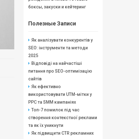
боксы, закуски и кейтеринг
Полезные Записи
Як аналізувати конкурентів у
SEO: інструменти та методи
2025
Відповіді на найчастіші
питання про SEO-оптимізацію
сайтів
Як ефективно
використовувати UTM-мітки у
PPC та SMM кампаніях
Топ-7 помилок під час
створення контекстної реклами
та як їх уникнути
Як підвищити CTR рекламних