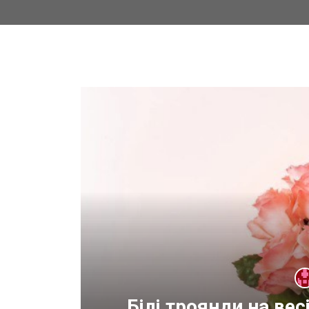
оду
Білі троянди на ве