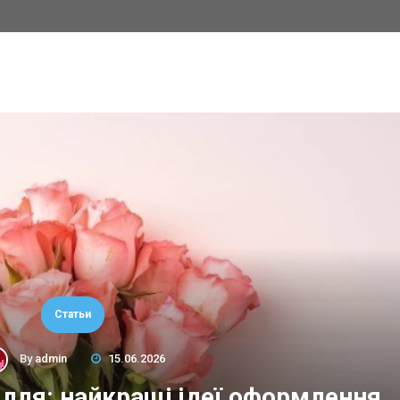
Статьи
By
admin
15.06.2026
сілля: найкращі ідеї оформлення