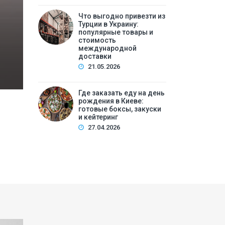
Что выгодно привезти из
Содержание:Почему подготовка к операции — э
Турции в Украину:
операцииДиагностический этап: что нужно сд
популярные товары и
стоимость
продолжатьПитание и режим перед опер…
международной
доставки
21.05.2026
Где заказать еду на день
рождения в Киеве:
готовые боксы, закуски
и кейтеринг
27.04.2026